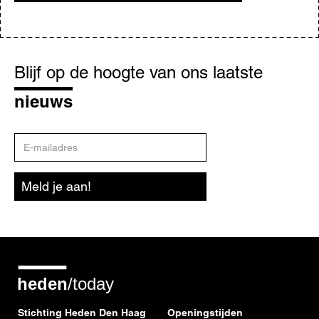
Blijf
op
Blijf op de hoogte van ons laatste
de
hoogte
nieuws
E-
mailadres
Meld je aan!
Stichting Heden Den Haag
Openingstijden