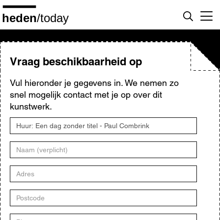
Overslaan
en
naar
de
inhoud
gaan
Vraag beschikbaarheid op
Vul hieronder je gegevens in. We nemen zo
snel mogelijk contact met je op over dit
kunstwerk.
Titel
kunstwerk
Naam
Adres
Postcode
Plaats