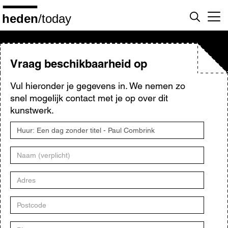
Overslaan
en
naar
de
inhoud
gaan
Vraag beschikbaarheid op
Vul hieronder je gegevens in. We nemen zo
snel mogelijk contact met je op over dit
kunstwerk.
Titel
kunstwerk
Naam
Adres
Postcode
Plaats