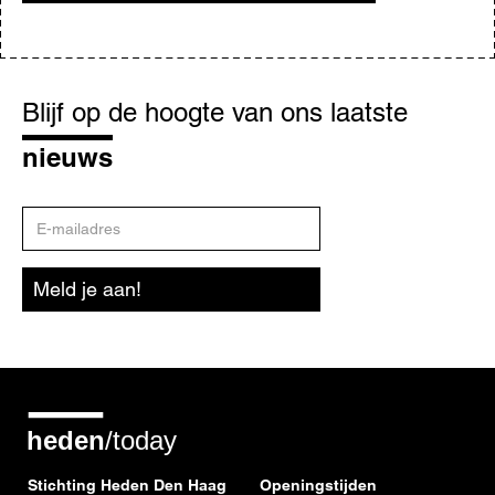
Blijf
op
Blijf op de hoogte van ons laatste
de
hoogte
nieuws
E-
mailadres
Meld je aan!
Stichting Heden Den Haag
Openingstijden