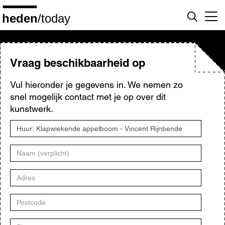
Overslaan
en
naar
de
inhoud
gaan
Vraag beschikbaarheid op
Vul hieronder je gegevens in. We nemen zo
snel mogelijk contact met je op over dit
kunstwerk.
Titel
kunstwerk
Naam
Adres
Postcode
Plaats