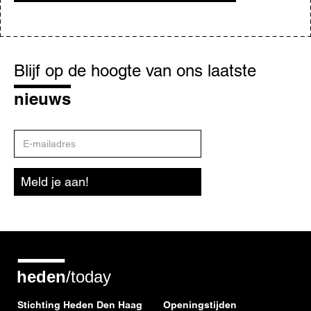
Blijf
op
Blijf op de hoogte van ons laatste
de
hoogte
nieuws
E-
mailadres
Meld je aan!
Stichting Heden Den Haag
Openingstijden