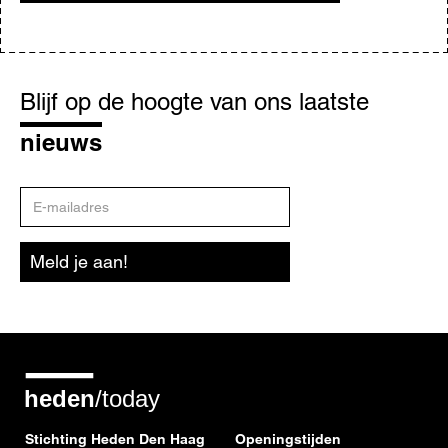
Blijf
op
Blijf op de hoogte van ons laatste
de
hoogte
nieuws
E-
mailadres
Meld je aan!
Stichting Heden Den Haag
Openingstijden