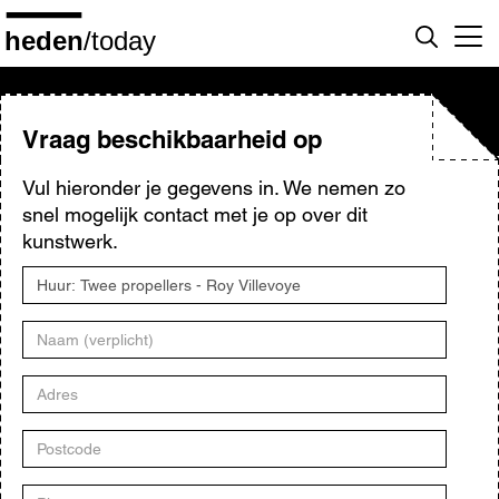
Overslaan
en
naar
de
inhoud
gaan
Vraag beschikbaarheid op
Vul hieronder je gegevens in. We nemen zo
snel mogelijk contact met je op over dit
kunstwerk.
Titel
kunstwerk
Naam
Adres
Postcode
Plaats