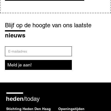
Blijf
op
Blijf op de hoogte van ons laatste
de
hoogte
nieuws
E-
mailadres
Meld je aan!
Stichting Heden Den Haag
Openingstijden