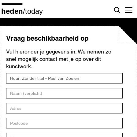
Overslaan
en
naar
de
inhoud
gaan
Vraag beschikbaarheid op
Vul hieronder je gegevens in. We nemen zo
snel mogelijk contact met je op over dit
kunstwerk.
Titel
kunstwerk
Naam
Adres
Postcode
Plaats