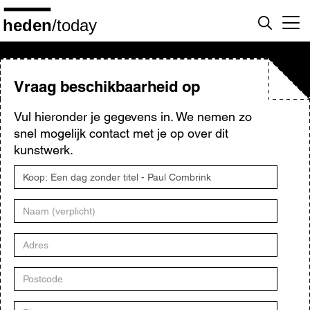
Overslaan
en
naar
de
inhoud
gaan
Vraag beschikbaarheid op
Vul hieronder je gegevens in. We nemen zo
snel mogelijk contact met je op over dit
kunstwerk.
Titel
kunstwerk
Naam
Adres
Postcode
Plaats