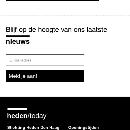
Blijf
op
Blijf op de hoogte van ons laatste
de
hoogte
nieuws
E-
mailadres
Meld je aan!
Stichting Heden Den Haag
Openingstijden