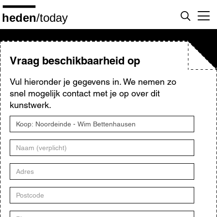
Overslaan
en
naar
de
inhoud
gaan
Vraag beschikbaarheid op
Vul hieronder je gegevens in. We nemen zo
snel mogelijk contact met je op over dit
kunstwerk.
Titel
kunstwerk
Naam
Adres
Postcode
Plaats