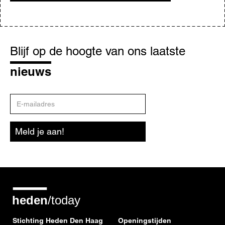
Blijf
op
Blijf op de hoogte van ons laatste
de
hoogte
nieuws
E-
mailadres
Meld je aan!
Stichting Heden Den Haag
Openingstijden