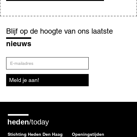
Blijf
op
Blijf op de hoogte van ons laatste
de
hoogte
nieuws
E-
mailadres
Meld je aan!
Stichting Heden Den Haag
Openingstijden