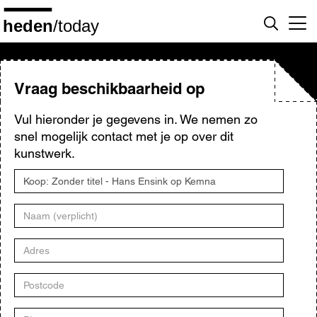
Overslaan
en
naar
de
inhoud
gaan
Vraag beschikbaarheid op
Vul hieronder je gegevens in. We nemen zo
snel mogelijk contact met je op over dit
kunstwerk.
Titel
kunstwerk
Naam
Adres
Postcode
Plaats