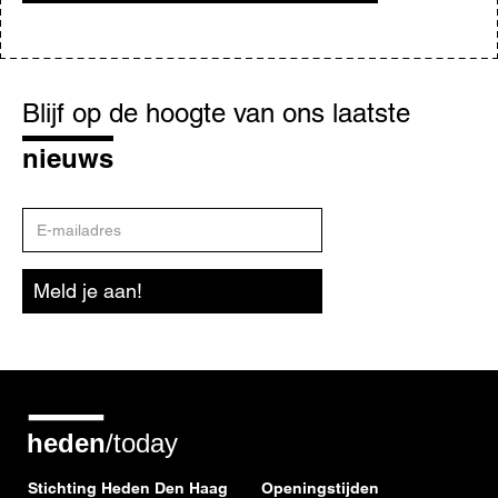
Blijf
op
Blijf op de hoogte van ons laatste
de
hoogte
nieuws
E-
mailadres
Meld je aan!
Stichting Heden Den Haag
Openingstijden