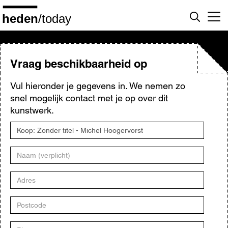
Overslaan
en
naar
de
inhoud
gaan
Vraag beschikbaarheid op
Vul hieronder je gegevens in. We nemen zo
snel mogelijk contact met je op over dit
kunstwerk.
Titel
kunstwerk
Naam
Adres
Postcode
Plaats