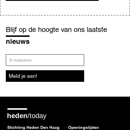
Blijf
op
Blijf op de hoogte van ons laatste
de
hoogte
nieuws
E-
mailadres
Meld je aan!
Stichting Heden Den Haag
Openingstijden