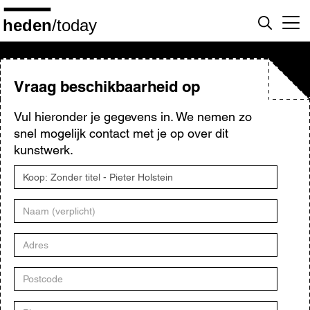
Overslaan
en
naar
de
inhoud
gaan
Vraag beschikbaarheid op
Vul hieronder je gegevens in. We nemen zo
snel mogelijk contact met je op over dit
kunstwerk.
Titel
kunstwerk
Naam
Adres
Postcode
Plaats