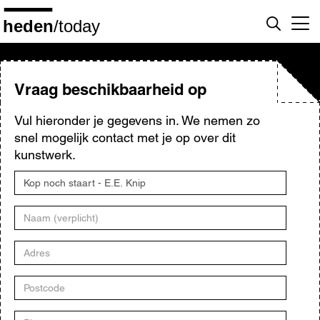
Overslaan
en
naar
de
inhoud
gaan
Vraag beschikbaarheid op
Vul hieronder je gegevens in. We nemen zo
snel mogelijk contact met je op over dit
kunstwerk.
Titel
kunstwerk
Naam
Adres
Postcode
Plaats