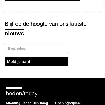
Blijf
op
Blijf op de hoogte van ons laatste
de
hoogte
nieuws
E-
mailadres
Meld je aan!
Stichting Heden Den Haag
Openingstijden