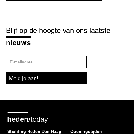
Blijf
op
Blijf op de hoogte van ons laatste
de
hoogte
nieuws
E-
mailadres
Meld je aan!
Stichting Heden Den Haag
Openingstijden