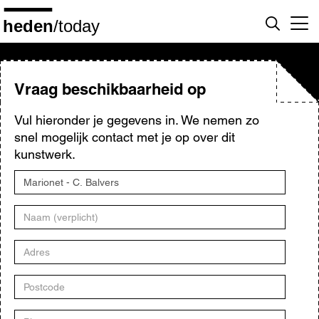
Overslaan
en
naar
de
inhoud
gaan
Vraag beschikbaarheid op
Vul hieronder je gegevens in. We nemen zo
snel mogelijk contact met je op over dit
kunstwerk.
Titel
kunstwerk
Naam
Adres
Postcode
Plaats