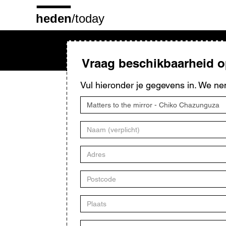
Overslaan
en
naar
de
inhoud
gaan
Vraag beschikbaarheid 
Vul hieronder je gegevens in. We ne
Titel
kunstwerk
Naam
Adres
Postcode
Plaats
E-