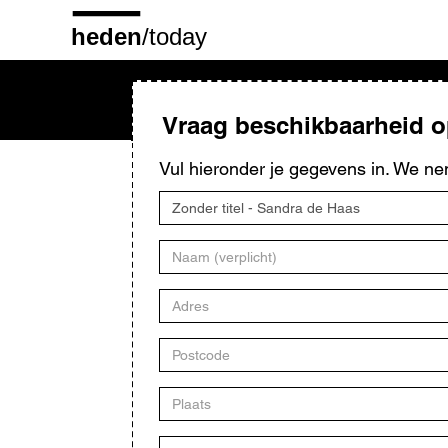
Overslaan
en
naar
de
inhoud
gaan
Vraag beschikbaarheid 
Vul hieronder je gegevens in. We ne
Titel
kunstwerk
Naam
Adres
Postcode
Plaats
E-