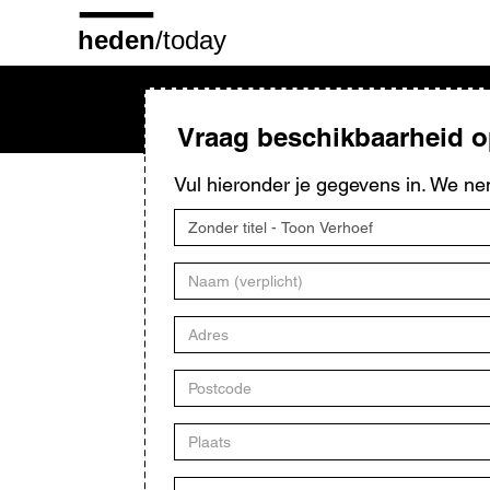
Overslaan
en
naar
de
inhoud
gaan
Vraag beschikbaarheid 
Vul hieronder je gegevens in. We ne
Titel
kunstwerk
Naam
Adres
Postcode
Plaats
E-