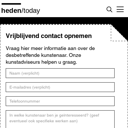
Overslaan
en
naar
de
inhoud
gaan
Vrijblijvend contact opnemen
Vraag hier meer informatie aan over de
desbetreffende kunstenaar. Onze
kunstadviseurs helpen u graag.
Naam
E-
mailadres
Telefoonnummer
Kunstenaar