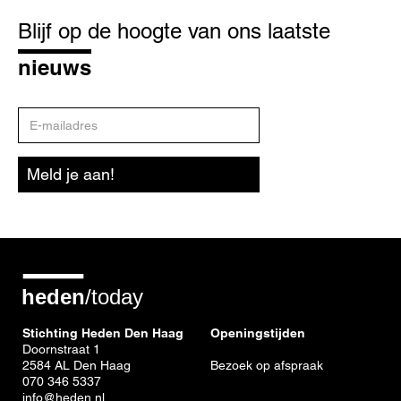
Blijf
op
Blijf op de hoogte van ons laatste
de
hoogte
nieuws
E-
mailadres
Meld je aan!
Stichting Heden Den Haag
Openingstijden
Doornstraat 1
2584 AL Den Haag
Bezoek op afspraak
070 346 5337
info@heden.nl