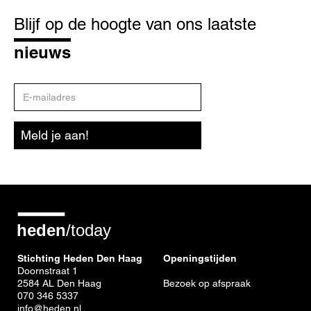
Blijf
op
Blijf op de hoogte van ons laatste
de
hoogte
nieuws
E-
mailadres
Meld je aan!
Stichting Heden Den Haag
Openingstijden
Doornstraat 1
2584 AL Den Haag
Bezoek op afspraak
070 346 5337
info@heden.nl