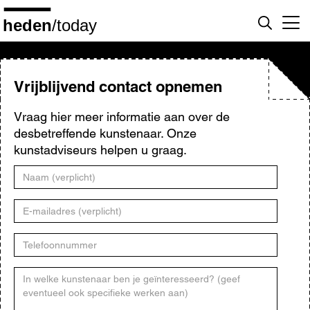
Overslaan
en
naar
de
inhoud
gaan
Vrijblijvend contact opnemen
Vraag hier meer informatie aan over de
desbetreffende kunstenaar. Onze
kunstadviseurs helpen u graag.
Naam
E-
mailadres
Telefoonnummer
Kunstenaar