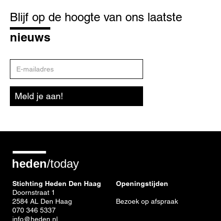
Blijf
op
Blijf op de hoogte van ons laatste
de
hoogte
nieuws
E-
mailadres
Meld je aan!
Stichting Heden Den Haag
Openingstijden
Doornstraat 1
2584 AL Den Haag
Bezoek op afspraak
070 346 5337
info@heden.nl