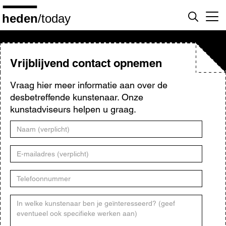
Overslaan
en
naar
de
inhoud
gaan
Vrijblijvend contact opnemen
Vraag hier meer informatie aan over de
desbetreffende kunstenaar. Onze
kunstadviseurs helpen u graag.
Naam
E-
mailadres
Telefoonnummer
Kunstenaar