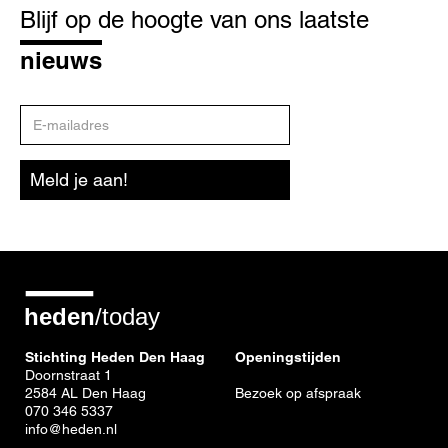
op
Blijf op de hoogte van ons laatste
de
hoogte
nieuws
E-
mailadres
Meld je aan!
Stichting Heden Den Haag
Openingstijden
Doornstraat 1
2584 AL Den Haag
Bezoek op afspraak
070 346 5337
info@heden.nl