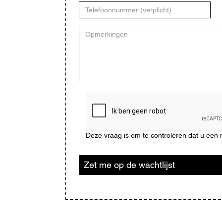
Telefoonnummer
Opmerkingen
CAPTCHA
Deze vraag is om te controleren dat u ee
Zet me op de wachtlijst
Blijf
op