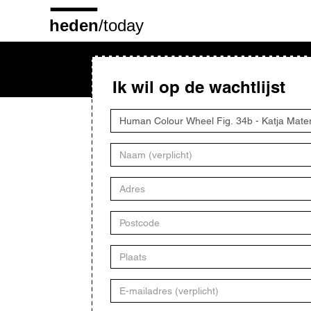
Overslaan
en
naar
de
inhoud
gaan
Ik wil op de wachtlijst
Titel
kunstwerk
Naam
Adres
Postcode
Plaats
E-
mailadres