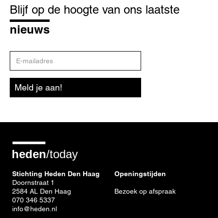
op
Blijf op de hoogte van ons laatste
de
hoogte
nieuws
E-
mailadres
Meld je aan!
Stichting Heden Den Haag
Openingstijden
Doornstraat 1
2584 AL Den Haag
Bezoek op afspraak
070 346 5337
info@heden.nl