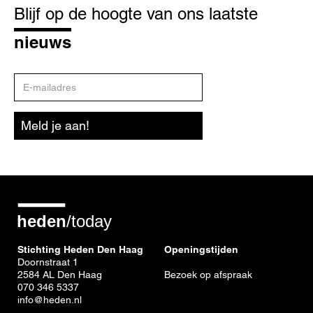
op
Blijf op de hoogte van ons laatste
de
hoogte
nieuws
E-
mailadres
Meld je aan!
Stichting Heden Den Haag
Openingstijden
Doornstraat 1
2584 AL Den Haag
Bezoek op afspraak
070 346 5337
info@heden.nl