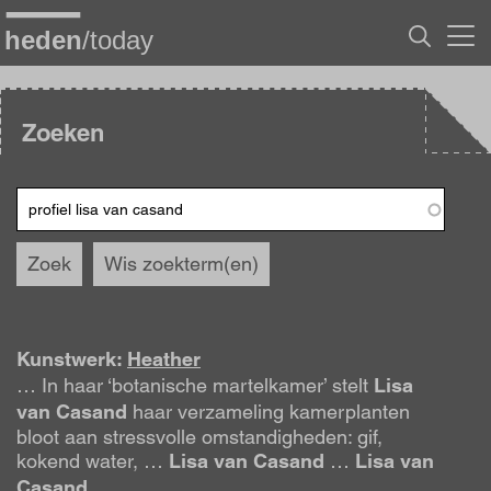
Overslaan
en
naar
de
inhoud
gaan
Zoeken
Zoek
Wis zoekterm(en)
Kunstwerk:
Heather
… In haar ‘botanische martelkamer’ stelt
Lisa
van
Casand
haar verzameling kamerplanten
bloot aan stressvolle omstandigheden: gif,
kokend water, …
Lisa
van
Casand
…
Lisa
van
Casand
…