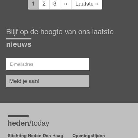
Huidige
Pagina
Pagina
Volgende
Laatste
1
2
3
››
Laatste »
pagina
pagina
pagina
Blijf
Blijf op de hoogte van ons laatste
op
de
nieuws
hoogte
E-
mailadres
Meld je aan!
Stichting Heden Den Haag
Openingstijden