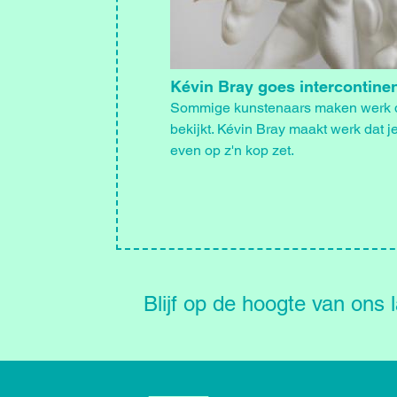
Kévin Bray goes intercontinen
Sommige kunstenaars maken werk d
bekijkt. Kévin Bray maakt werk dat j
even op z'n kop zet.
Blijf
op
de
Blijf op de hoogte van ons 
hoogte