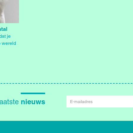
tal
at je
e wereld
E-
nieuws
laatste
mailadres