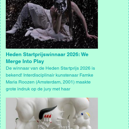
Heden Startprijswinnaar 2026: We
Merge Into Play
De winnaar van de Heden Startprijs 2026 is
bekend! Interdisciplinair kunstenaar Famke
Maria Roozen (Amsterdam, 2001) maakte
grote indruk op de jury met haar
eindexamenproject We Merge Into Play.
Afbeelding