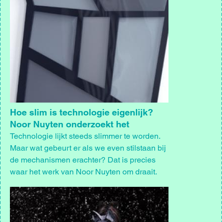
Hoe slim is technologie eigenlijk?
Noor Nuyten onderzoekt het
Technologie lijkt steeds slimmer te worden.
Maar wat gebeurt er als we even stilstaan bij
de mechanismen erachter? Dat is precies
waar het werk van Noor Nuyten om draait.
Afbeelding