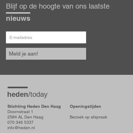
op
Blijf op de hoogte van ons laatste
de
hoogte
nieuws
E-
mailadres
Meld je aan!
Stichting Heden Den Haag
Openingstijden
Doornstraat 1
2584 AL Den Haag
Bezoek op afspraak
070 346 5337
info@heden.nl