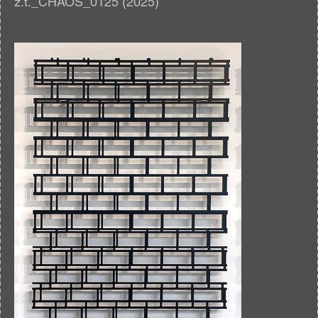
z.t._CHAOS_0125 (2025)
Afbeelding