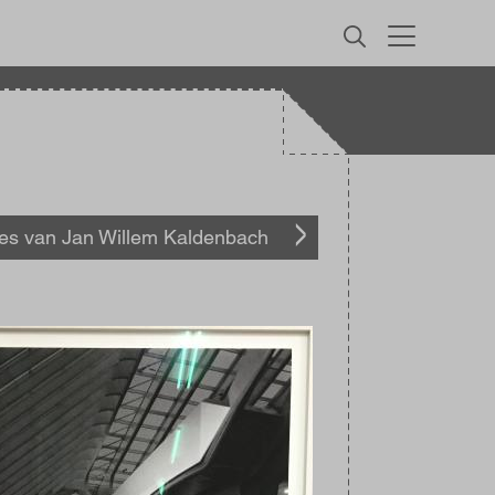
MENU
les van Jan Willem Kaldenbach
elding