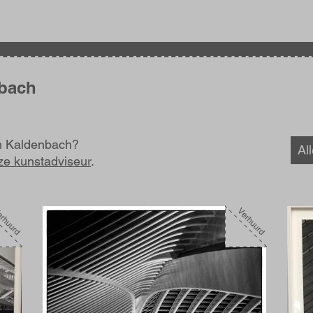
nbach
em Kaldenbach?
Al
ze kunstadviseur
.
Afbeelding
Afbe