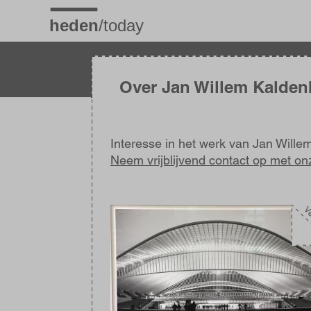
Overslaan
en
naar
de
inhoud
gaan
Over Jan Willem Kalde
Interesse in het werk van Jan Will
Neem vrijblijvend contact op met on
Afbeelding