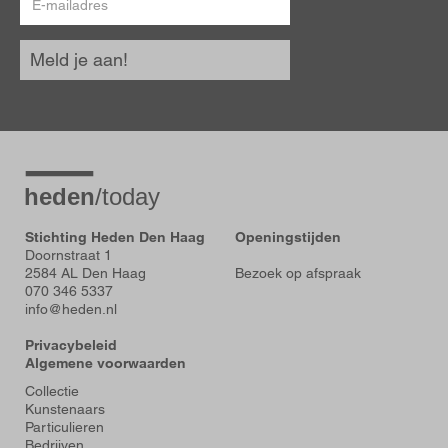
mailadres
Meld je aan!
Stichting Heden Den Haag
Openingstijden
Doornstraat 1
2584 AL Den Haag
Bezoek op afspraak
070 346 5337
info@heden.nl
Privacybeleid
Algemene voorwaarden
Voet
Collectie
Kunstenaars
Particulieren
Bedrijven