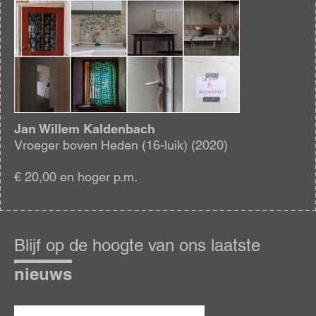
Jan Willem Kaldenbach
Vroeger boven Heden (16-luik) (2020)
€ 20,00 en hoger p.m.
Blijf
op
Blijf op de hoogte van ons laatste
de
hoogte
nieuws
E-