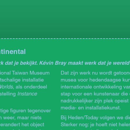
tinental
at je bekijkt. Kévin Bray maakt werk dat je wereld 
ational Taiwan Museum
Dat zijn werk nu wordt getoon
schalige installatie
musea voor hedendaagse kuns
Worlds
, als onderdeel
internationale ontwikkeling va
stelling
Instance
stap voor een kunstenaar die 
nadrukkelijker zijn plek opeist
media- en installatiekunst.
tige figuren tegenover
n weer, maar niets
Bij Heden/Today volgen we die
verandert het object
Sterker nog: je hoeft niet he