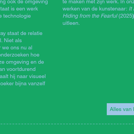
ping ook de omgeving
te maken met zijn werk. In onz
taat is een werk
werken van de kunstenaar:
It
le technologie
Hiding from the Fearful
(2025
)
uitleen.
ay staat de relatie
. Niet als
r we ons nu al
s onderzoeken hoe
onze omgeving en de
an voortdurend
alt hij naar visueel
oeker bijna vanzelf
Alles van 