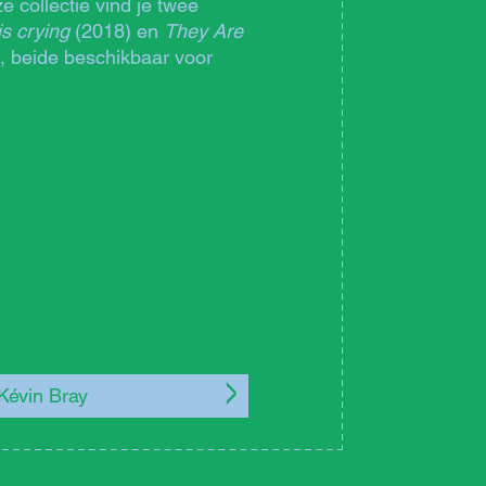
e collectie vind je twee
 is crying
(2018) en
They Are
, beide beschikbaar voor
Kévin Bray