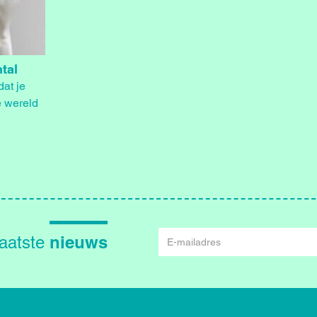
tal
at je
e wereld
E-
nieuws
laatste
mailadres