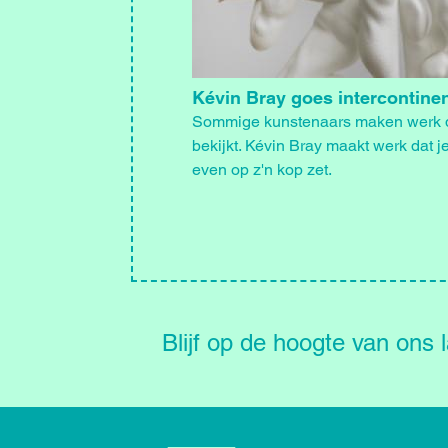
Kévin Bray goes intercontinen
Sommige kunstenaars maken werk d
bekijkt. Kévin Bray maakt werk dat j
even op z'n kop zet.
Blijf
op
de
Blijf op de hoogte van ons 
hoogte