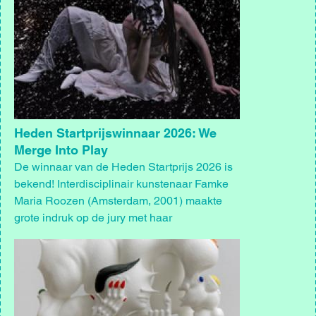
Heden Startprijswinnaar 2026: We
Merge Into Play
De winnaar van de Heden Startprijs 2026 is
bekend! Interdisciplinair kunstenaar Famke
Maria Roozen (Amsterdam, 2001) maakte
grote indruk op de jury met haar
eindexamenproject We Merge Into Play.
Afbeelding