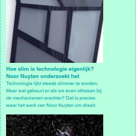
Hoe slim is technologie eigenlijk?
Noor Nuyten onderzoekt het
Technologie lijkt steeds slimmer te worden.
Maar wat gebeurt er als we even stilstaan bij
de mechanismen erachter? Dat is precies
waar het werk van Noor Nuyten om draait.
Afbeelding