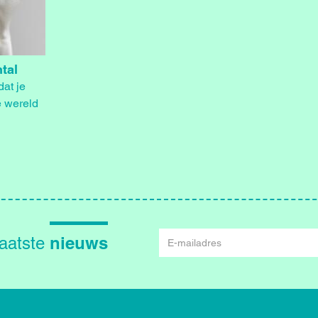
tal
at je
e wereld
E-
nieuws
laatste
mailadres