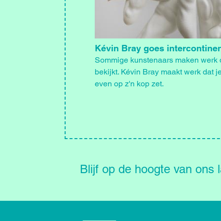
Kévin Bray goes intercontinen
Sommige kunstenaars maken werk d
bekijkt. Kévin Bray maakt werk dat j
even op z'n kop zet.
Blijf
op
de
Blijf op de hoogte van ons 
hoogte