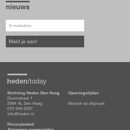
hoogte
nieuws
E-
mailadres
Meld je aan!
Stichting Heden Den Haag
Openingstijden
Doornstraat 1
2584 AL Den Haag
Bezoek op afspraak
070 346 5337
info@heden.nl
Privacybeleid
Algemene voorwaarden