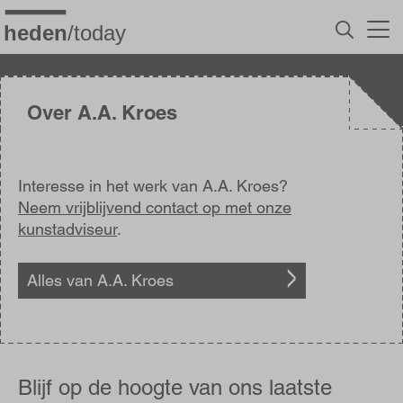
Overslaan
en
naar
de
inhoud
gaan
Over A.A. Kroes
Interesse in het werk van A.A. Kroes?
Neem vrijblijvend contact op met onze
kunstadviseur
.
Alles van A.A. Kroes
Blijf
op
Blijf op de hoogte van ons laatste
de