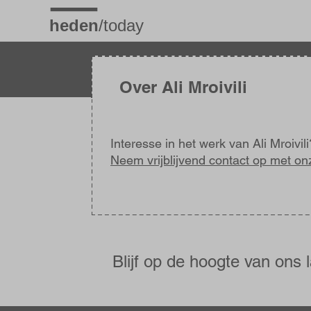
Overslaan
en
naar
de
inhoud
gaan
Over Ali Mroivili
Interesse in het werk van Ali Mroivili
Neem vrijblijvend contact op met on
Blijf
op
de
Blijf op de hoogte van ons 
hoogte