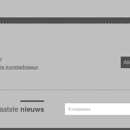
?
All
ze kunstadviseur
.
E-
nieuws
laatste
mailadres