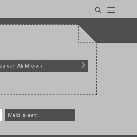
MENU
es van Ali Mroivili
Meld je aan!