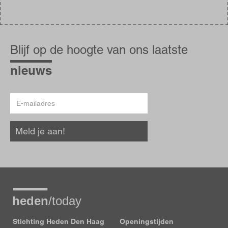
Blijf
op
Blijf op de hoogte van ons laatste
de
hoogte
nieuws
E-
mailadres
Meld je aan!
Stichting Heden Den Haag
Openingstijden