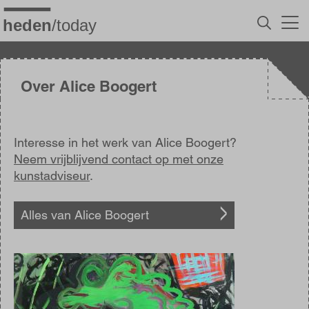
Overslaan
en
naar
de
inhoud
gaan
Over Alice Boogert
Interesse in het werk van Alice Boogert?
Neem vrijblijvend contact op met onze
kunstadviseur
.
Alles van Alice Boogert
Afbeelding