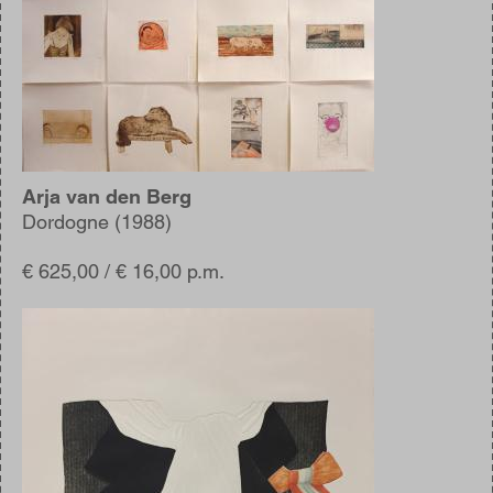
Arja van den Berg
Dordogne (1988)
€ 625,00 / € 16,00 p.m.
Afbeelding