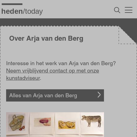
Overslaan
en
naar
de
inhoud
gaan
Over Arja van den Berg
Interesse in het werk van Arja van den Berg?
Neem vrijblijvend contact op met onze
kunstadviseur
.
Alles van Arja van den Berg
Afbeelding