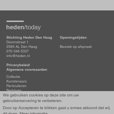
Stichting Heden Den Haag
Openingstijden
Doornstraat 1
2584 AL Den Haag
Bezoek op afspraak
070 346 5337
info@heden.nl
Privacybeleid
Algemene voorwaarden
Voet
Collectie
Kunstenaars
Particulieren
Bedrijven
We gebruiken cookies op deze site om uw
Tentoonstellingen
Actueel
gebruikerservaring te verbeteren.
Over Heden
Door op Accepteren te klikken gaat u ermee akkoord dat wij
About us
dit doen.
Contact
Meer informatie