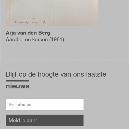
Arja van den Berg
Aardbei en kersen (1981)
Blijf
op
Blijf op de hoogte van ons laatste
de
hoogte
nieuws
E-
mailadres
Meld je aan!