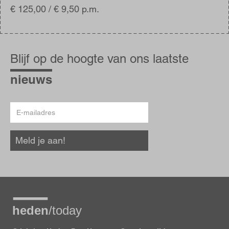
€ 125,00 / € 9,50 p.m.
Blijf
op
Blijf op de hoogte van ons laatste
de
hoogte
nieuws
E-
mailadres
Meld je aan!