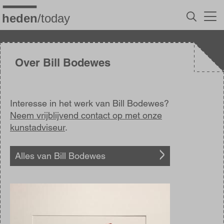
Overslaan
en
naar
de
inhoud
gaan
Over Bill Bodewes
Interesse in het werk van Bill Bodewes?
Neem vrijblijvend contact op met onze
kunstadviseur
.
Alles van Bill Bodewes
Afbeelding