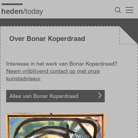
Overslaan
en
naar
de
inhoud
gaan
Over Bonar Koperdraad
Interesse in het werk van Bonar Koperdraad?
Neem vrijblijvend contact op met onze
kunstadviseur
.
Alles van Bonar Koperdraad
Afbeelding