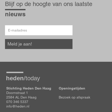
op
Blijf op de hoogte van ons laatste
de
hoogte
nieuws
E-
mailadres
Meld je aan!
Stichting Heden Den Haag
Openingstijden
Doornstraat 1
2584 AL Den Haag
Bezoek op afspraak
070 346 5337
info@heden.nl