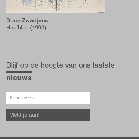
Bram Zwartjens
Hoefblad (1993)
Blijf
op
Blijf op de hoogte van ons laatste
de
hoogte
nieuws
E-
mailadres
Meld je aan!