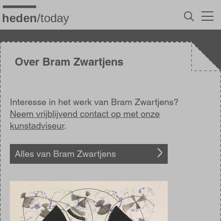
Overslaan
en
naar
de
inhoud
gaan
Over Bram Zwartjens
Interesse in het werk van Bram Zwartjens?
Neem vrijblijvend contact op met onze
kunstadviseur
.
Alles van Bram Zwartjens
Afbeelding