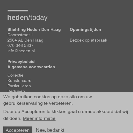
Stichting Heden Den Haag
Openingstijden
Doornstraat 1
2584 AL Den Haag
Bezoek op afspraak
070 346 5337
info@heden.nl
Privacybeleid
Algemene voorwaarden
Voet
Collectie
Kunstenaars
Particulieren
Bedrijven
We gebruiken cookies op deze site om uw
Tentoonstellingen
Actueel
gebruikerservaring te verbeteren.
Over Heden
Door op Accepteren te klikken gaat u ermee akkoord dat wij
About us
dit doen.
Contact
Meer informatie
Accepteren
Nee, bedankt