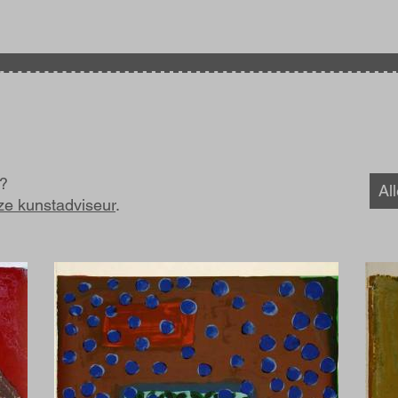
k?
Al
ze kunstadviseur
.
Afbeelding
Afbe