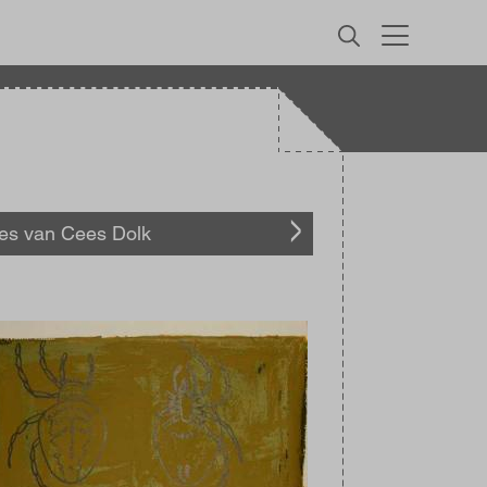
MENU
les van Cees Dolk
elding