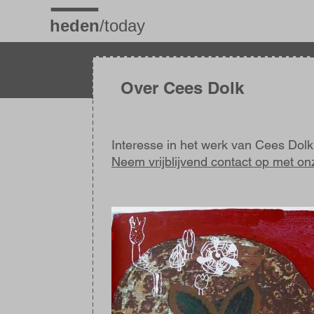
Overslaan
en
naar
de
inhoud
gaan
Over Cees Dolk
Interesse in het werk van Cees Dol
Neem vrijblijvend contact op met on
Afbeelding