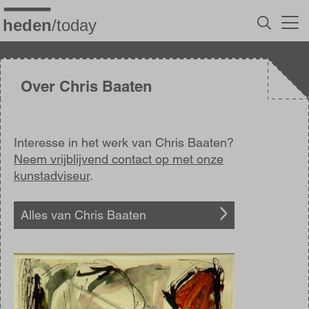
Overslaan
en
naar
de
inhoud
gaan
Over Chris Baaten
Interesse in het werk van Chris Baaten?
Neem vrijblijvend contact op met onze
kunstadviseur
.
Alles van Chris Baaten
Afbeelding