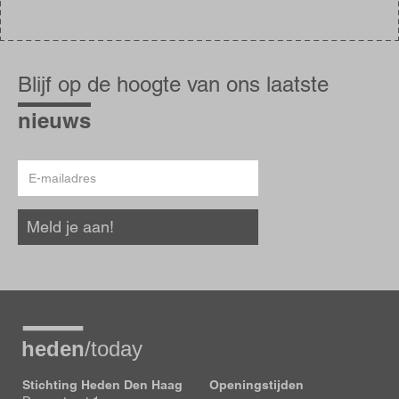
Blijf
op
Blijf op de hoogte van ons laatste
de
hoogte
nieuws
E-
mailadres
Meld je aan!
Stichting Heden Den Haag
Openingstijden