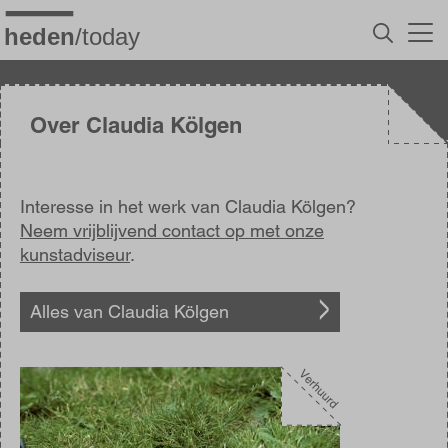
Overslaan
en
naar
de
inhoud
gaan
Over Claudia Kölgen
Interesse in het werk van Claudia Kölgen?
Neem vrijblijvend contact op met onze
kunstadviseur
.
Alles van Claudia Kölgen
Afbeelding