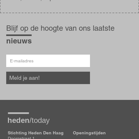
Blijf
op
Blijf op de hoogte van ons laatste
de
hoogte
nieuws
E-
mailadres
Meld je aan!
Stichting Heden Den Haag
Openingstijden
Doornstraat 1