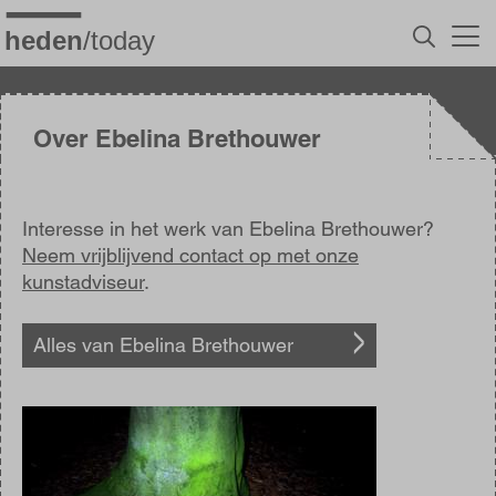
Overslaan
en
naar
de
inhoud
gaan
Over Ebelina Brethouwer
Interesse in het werk van Ebelina Brethouwer?
Neem vrijblijvend contact op met onze
kunstadviseur
.
Alles van Ebelina Brethouwer
Afbeelding