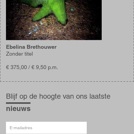
Ebelina Brethouwer
Zonder titel
€ 375,00 / € 9,50 p.m.
Blijf
op
Blijf op de hoogte van ons laatste
de
hoogte
nieuws
E-
mailadres