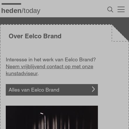
Overslaan
en
naar
de
inhoud
gaan
Over Eelco Brand
Interesse in het werk van Eelco Brand?
Neem vrijblijvend contact op met onze
kunstadviseur
.
Alles van Eelco Brand
Afbeelding