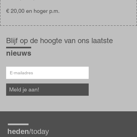
€ 20,00 en hoger p.m.
Blijf
op
Blijf op de hoogte van ons laatste
de
hoogte
nieuws
E-
mailadres
Meld je aan!