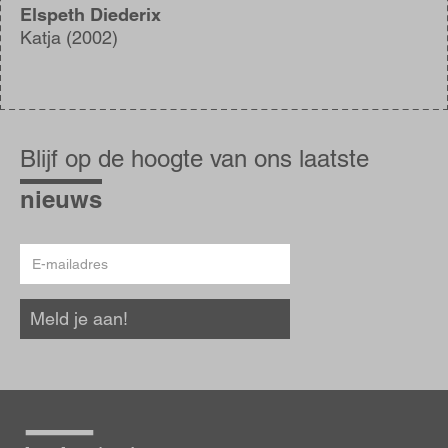
Elspeth Diederix
Katja (2002)
Blijf
op
Blijf op de hoogte van ons laatste
de
hoogte
nieuws
E-
mailadres
Meld je aan!