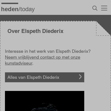
Overslaan
en
naar
de
inhoud
gaan
Over Elspeth Diederix
Interesse in het werk van Elspeth Diederix?
Neem vrijblijvend contact op met onze
kunstadviseur
.
Alles van Elspeth Diederix
Afbeelding