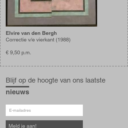
Elvire van den Bergh
Correctie v/e vierkant (1988)
€ 9,50 p.m.
Blijf
op
Blijf op de hoogte van ons laatste
de
hoogte
nieuws
E-
mailadres
Meld je aan!