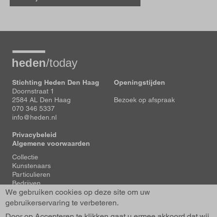
Stichting Heden Den Haag
Openingstijden
Doornstraat 1
2584 AL Den Haag
Bezoek op afspraak
070 346 5337
info@heden.nl
Privacybeleid
Algemene voorwaarden
Voet
Collectie
Kunstenaars
Particulieren
Bedrijven
We gebruiken cookies op deze site om uw
Tentoonstellingen
Actueel
gebruikerservaring te verbeteren.
Over Heden
Door op Accepteren te klikken gaat u ermee akkoord dat wij