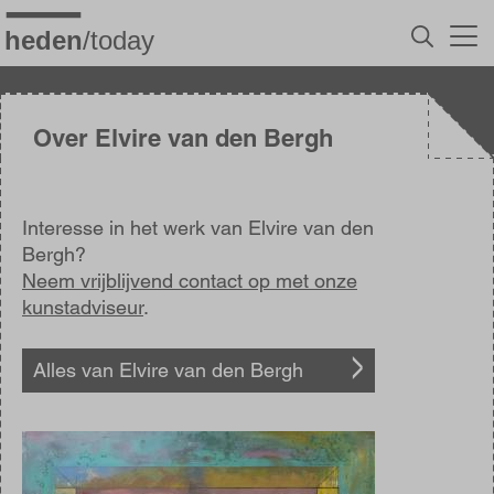
Overslaan
en
naar
de
inhoud
gaan
Over Elvire van den Bergh
Interesse in het werk van Elvire van den
Bergh?
Neem vrijblijvend contact op met onze
kunstadviseur
.
Alles van Elvire van den Bergh
Afbeelding