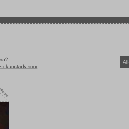
ama?
Al
ze kunstadviseur
.