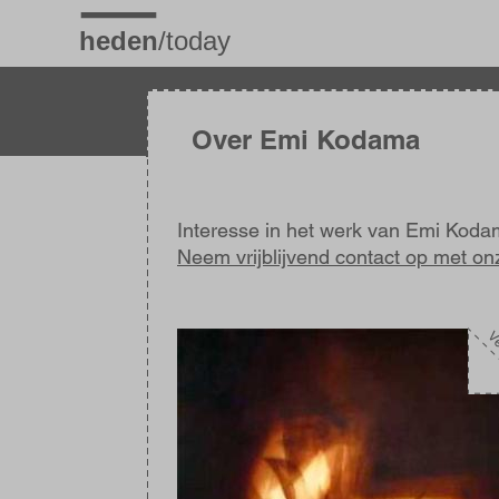
Overslaan
en
naar
de
inhoud
gaan
Over Emi Kodama
Interesse in het werk van Emi Kod
Neem vrijblijvend contact op met on
Afbeelding