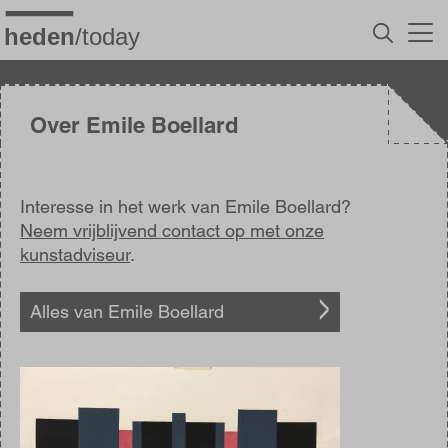
Overslaan
en
naar
de
inhoud
gaan
Over Emile Boellard
Interesse in het werk van Emile Boellard?
Neem vrijblijvend contact op met onze
kunstadviseur
.
Alles van Emile Boellard
Afbeelding