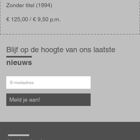
Zonder titel (1994)
€ 125,00 / € 9,50 p.m.
Blijf
op
Blijf op de hoogte van ons laatste
de
hoogte
nieuws
E-
mailadres
Meld je aan!