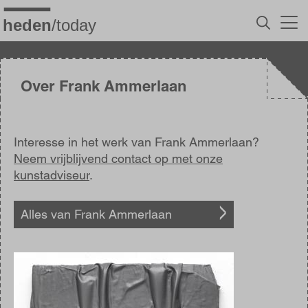
Overslaan
en
naar
de
inhoud
gaan
Over Frank Ammerlaan
Interesse in het werk van Frank Ammerlaan?
Neem vrijblijvend contact op met onze
kunstadviseur
.
Alles van Frank Ammerlaan
Afbeelding