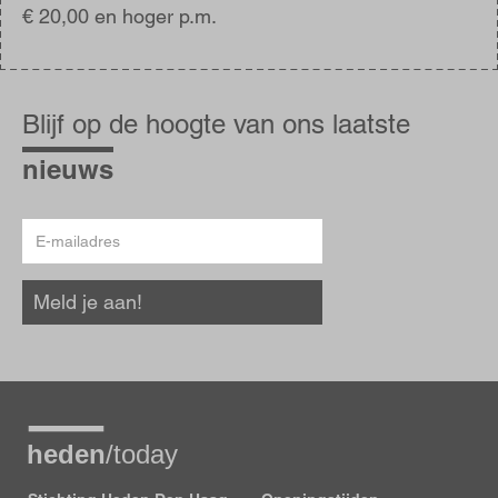
€ 20,00 en hoger p.m.
Blijf
op
Blijf op de hoogte van ons laatste
de
hoogte
nieuws
E-
mailadres
Meld je aan!