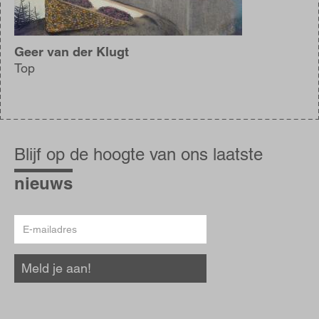
Geer van der Klugt
Top
Blijf
op
Blijf op de hoogte van ons laatste
de
hoogte
nieuws
E-
mailadres
Meld je aan!