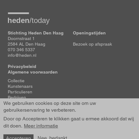
Stichting Heden Den Haag
Openingstijden
Doornstraat 1
2584 AL Den Haag
Bezoek op afspraak
070 346 5337
info@heden.nl
Privacybeleid
Algemene voorwaarden
Voet
Collectie
Kunstenaars
Particulieren
Bedrijven
We gebruiken cookies op deze site om uw
Tentoonstellingen
Actueel
gebruikerservaring te verbeteren.
Over Heden
Door op Accepteren te klikken gaat u ermee akkoord dat wij
About us
dit doen.
Contact
Meer informatie
Accepteren
Nee, bedankt