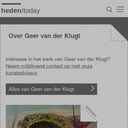
Overslaan
en
naar
de
inhoud
gaan
Over Geer van der Klugt
Interesse in het werk van Geer van der Klugt?
Neem vrijblijvend contact op met onze
kunstadviseur
.
Alles van Geer van der Klugt
Afbeelding